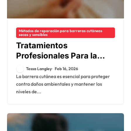
Métodos de reparación para barreras cutáneas
secas y sensibles
Tratamientos
Profesionales Para la
Reparación de la Barrera
Tessa Langley
Feb 16, 2026
Cutánea: Faciales,
La barrera cutánea es esencial para proteger
contra daños ambientales y mantener los
Terapias, Beneficios
niveles de...