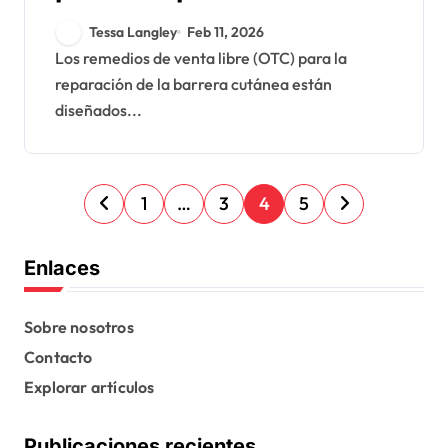
barrera cutánea:
Tessa Langley
Feb 11, 2026
efectividad, uso,
Los remedios de venta libre (OTC) para la
reparación de la barrera cutánea están
seguridad
diseñados...
P
1
…
3
4
5
o
s
Enlaces
t
s
Sobre nosotros
Contacto
p
Explorar artículos
a
g
Publicaciones recientes