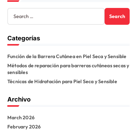
S
e
a
r
Categorías
c
h
f
Función de la Barrera Cutánea en Piel Seca y Sensible
o
r
Métodos de reparación para barreras cutáneas secas y
:
sensibles
Técnicas de Hidratación para Piel Seca y Sensible
Archivo
March 2026
February 2026