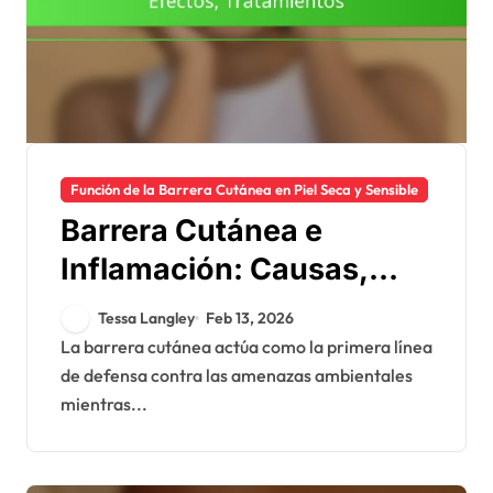
Función de la Barrera Cutánea en Piel Seca y Sensible
Barrera Cutánea e
Inflamación: Causas,
Efectos, Tratamientos
Tessa Langley
Feb 13, 2026
La barrera cutánea actúa como la primera línea
de defensa contra las amenazas ambientales
mientras...