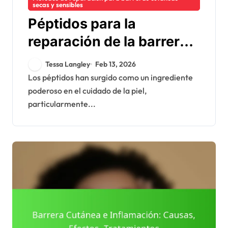
secas y sensibles
Péptidos para la
reparación de la barrera
cutánea: función,
Tessa Langley
Feb 13, 2026
eficacia, productos
Los péptidos han surgido como un ingrediente
poderoso en el cuidado de la piel,
particularmente...