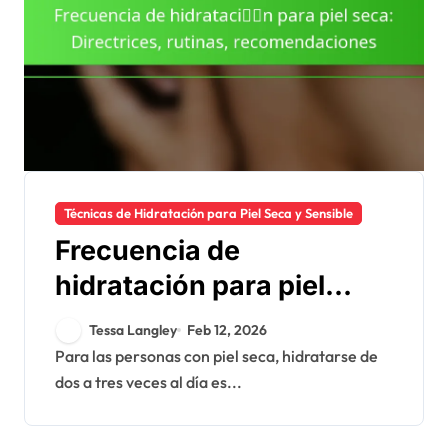
Técnicas de Hidratación para Piel Seca y Sensible
Frecuencia de
hidratación para piel
seca: Directrices,
Tessa Langley
Feb 12, 2026
rutinas,
Para las personas con piel seca, hidratarse de
dos a tres veces al día es...
recomendaciones