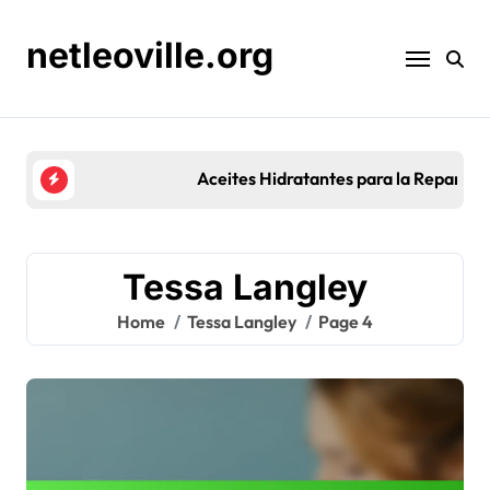
Skip
to
netleoville.org
content
Aceites Hidratantes para la Reparación de la Barre
Tessa Langley
Home
Tessa Langley
Page 4