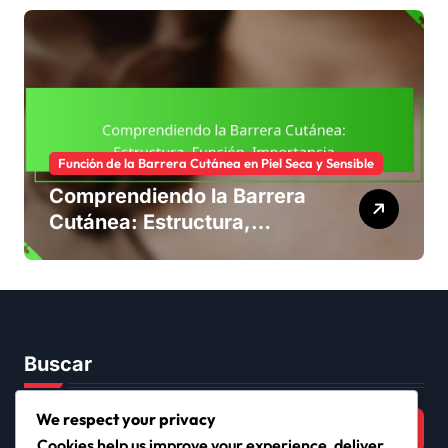
Función de la Barrera Cutánea en Piel Seca y Sensible
Comprendiendo la Barrera
Cutánea: Estructura,
Función, Importancia
Buscar
Search
We respect your privacy
for:
Cookies help us improve your experience, deliver