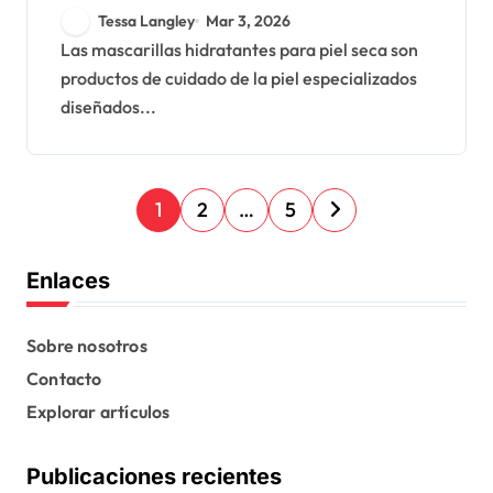
Efectividad, Aplicación
Tessa Langley
Mar 3, 2026
Las mascarillas hidratantes para piel seca son
productos de cuidado de la piel especializados
diseñados...
P
1
2
…
5
o
s
Enlaces
t
s
Sobre nosotros
Contacto
p
Explorar artículos
a
g
Publicaciones recientes