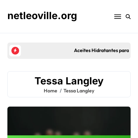
Skip
to
netleoville.org
content
Aceites Hidratantes para la Reparación de la Barre
Tessa Langley
Home
Tessa Langley