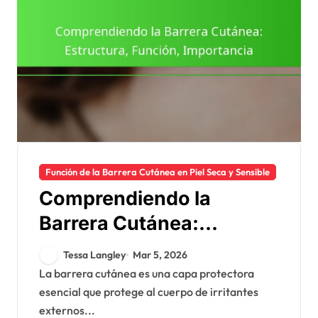
Función de la Barrera Cutánea en Piel Seca y Sensible
Comprendiendo la
Barrera Cutánea:
Estructura, Función,
Tessa Langley
Mar 5, 2026
Importancia
La barrera cutánea es una capa protectora
esencial que protege al cuerpo de irritantes
externos...