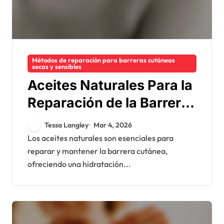
Métodos de reparación para barreras cutáneas
secas y sensibles
Aceites Naturales Para la
Reparación de la Barrera
Cutánea: Beneficios,
Tessa Langley
Mar 4, 2026
Tipos, Aplicación
Los aceites naturales son esenciales para
reparar y mantener la barrera cutánea,
ofreciendo una hidratación...