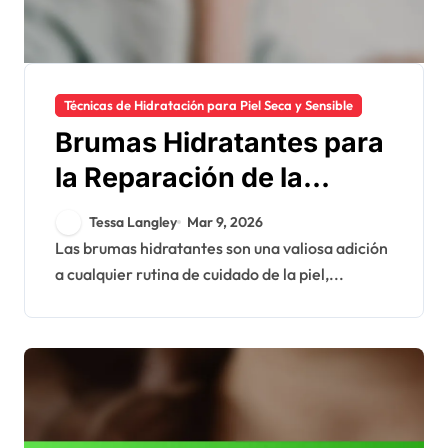
Técnicas de Hidratación para Piel Seca y Sensible
Brumas Hidratantes para
la Reparación de la
Barrera Cutánea:
Tessa Langley
Mar 9, 2026
Beneficios, Uso,
Las brumas hidratantes son una valiosa adición
a cualquier rutina de cuidado de la piel,...
Efectividad