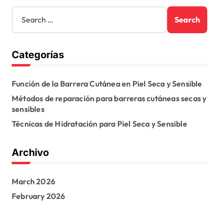
S
e
a
r
Categorías
c
h
f
Función de la Barrera Cutánea en Piel Seca y Sensible
o
r
Métodos de reparación para barreras cutáneas secas y
:
sensibles
Técnicas de Hidratación para Piel Seca y Sensible
Archivo
March 2026
February 2026