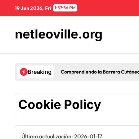
Skip
19 Jun 2026, Fri
1:57:57 PM
to
content
netleoville.org
Comprendiendo la Barrera Cutánea:
Breaking
Cookie Policy
Última actualización: 2026-01-17