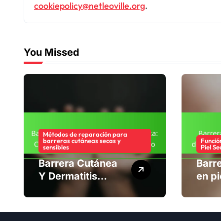
cookiepolicy@netleoville.org
.
You Missed
Métodos de reparación para
barreras cutáneas secas y
Funció
sensibles
Piel Se
Barrera Cutánea
Barr
Y Dermatitis
en pi
Atópica:
dese
Comprensión,
, sín
Cuidado,
mane