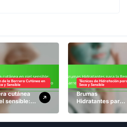
n de la Barrera Cutánea en
Técnicas de Hidratación para
ca y Sensible
Seca y Sensible
era cutánea
Brumas
el sensible:
Hidratantes para
ncadenantes
la Reparación de
tomas,
la Barrera
jo
Cutánea: