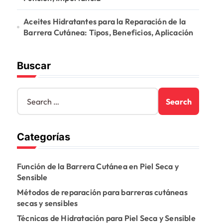
Aceites Hidratantes para la Reparación de la
Barrera Cutánea: Tipos, Beneficios, Aplicación
Buscar
S
e
a
r
Categorías
c
h
f
Función de la Barrera Cutánea en Piel Seca y
o
Sensible
r
:
Métodos de reparación para barreras cutáneas
secas y sensibles
Técnicas de Hidratación para Piel Seca y Sensible