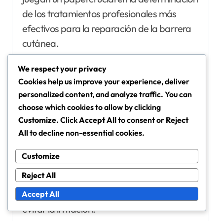
de los tratamientos profesionales más
efectivos para la reparación de la barrera
cutánea.
We respect your privacy
Factores a considerar según el
Cookies help us improve your experience, deliver
tipo de piel
personalized content, and analyze traffic. You can
Diferentes tipos de piel requieren enfoques
choose which cookies to allow by clicking
personalizados. La piel grasa puede
Customize
. Click
Accept All
to consent or
Reject
All
to decline non-essential cookies.
beneficiarse de tratamientos que reduzcan
el exceso de sebo, mientras que la piel seca
Customize
a menudo necesita terapias centradas en
Reject All
la hidratación. Los tipos de piel sensibles
deben priorizar tratamientos suaves para
Accept All
evitar la irritación.