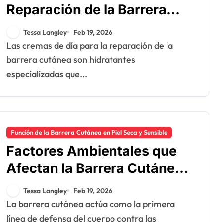
Reparación de la Barrera
Cutánea: Efectividad, Tipos,
Tessa Langley
Feb 19, 2026
Uso
Las cremas de día para la reparación de la
barrera cutánea son hidratantes
especializadas que...
Función de la Barrera Cutánea en Piel Seca y Sensible
Factores Ambientales que
Afectan la Barrera Cutánea:
Contaminación, Clima, UV
Tessa Langley
Feb 19, 2026
La barrera cutánea actúa como la primera
línea de defensa del cuerpo contra las