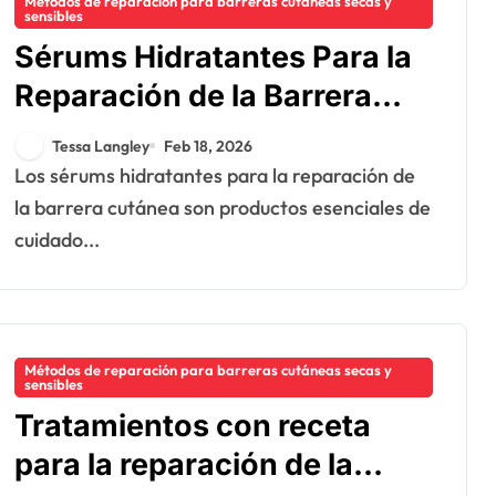
Métodos de reparación para barreras cutáneas secas y
sensibles
Sérums Hidratantes Para la
Reparación de la Barrera
Cutánea: Ingredientes,
Tessa Langley
Feb 18, 2026
Beneficios, Aplicación
Los sérums hidratantes para la reparación de
la barrera cutánea son productos esenciales de
cuidado...
Métodos de reparación para barreras cutáneas secas y
sensibles
Tratamientos con receta
para la reparación de la