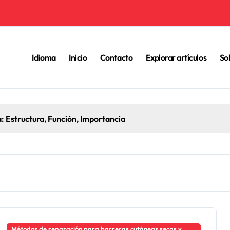
Idioma
Inicio
Contacto
Explorar artículos
So
ra la Reparación de la Barrera Cutánea: Tipos, Beneficios, Apl
Métodos de reparación para barreras cutáneas secas y