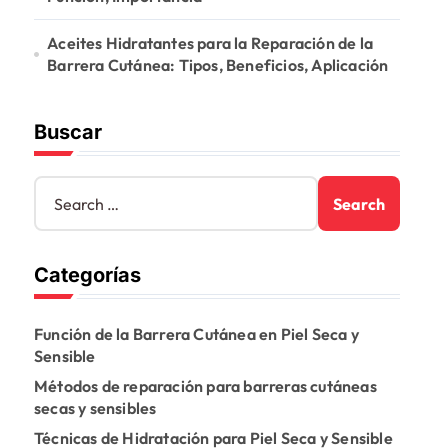
Aceites Hidratantes para la Reparación de la
Barrera Cutánea: Tipos, Beneficios, Aplicación
Buscar
S
e
a
r
Categorías
c
h
f
Función de la Barrera Cutánea en Piel Seca y
o
Sensible
r
:
Métodos de reparación para barreras cutáneas
secas y sensibles
Técnicas de Hidratación para Piel Seca y Sensible