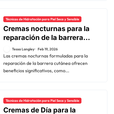
Técnicas de Hidratación para Piel Seca y Sensible
Cremas nocturnas para la
reparación de la barrera
cutánea: beneficios,
Tessa Langley
Feb 19, 2026
aplicación,
Las cremas nocturnas formuladas para la
recomendaciones
reparación de la barrera cutánea ofrecen
beneficios significativos, como...
Técnicas de Hidratación para Piel Seca y Sensible
Cremas de Día para la