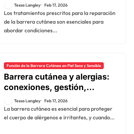
barrera cutánea: opciones,
Tessa Langley
Feb 17, 2026
uso, resultados
Los tratamientos prescritos para la reparación
de la barrera cutánea son esenciales para
abordar condiciones...
Función de la Barrera Cutánea en Piel Seca y Sensible
Barrera cutánea y alergias:
conexiones, gestión,
cuidado
Tessa Langley
Feb 17, 2026
La barrera cutánea es esencial para proteger
el cuerpo de alérgenos e irritantes, y cuando...