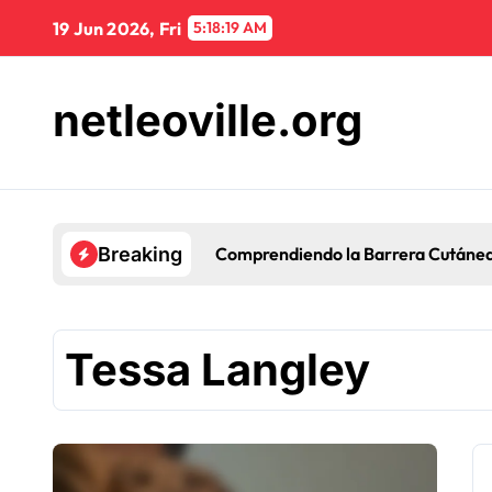
Skip
19 Jun 2026, Fri
5:18:21 AM
to
content
netleoville.org
Aceites Hidratantes pa
Breaking
Tessa Langley