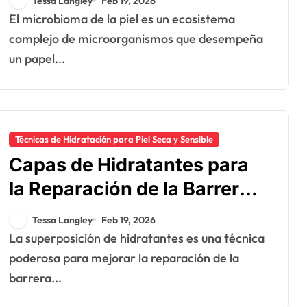
Tessa Langley
Feb 19, 2026
El microbioma de la piel es un ecosistema
complejo de microorganismos que desempeña
un papel...
Técnicas de Hidratación para Piel Seca y Sensible
Capas de Hidratantes para
la Reparación de la Barrera
Cutánea: Técnicas,
Tessa Langley
Feb 19, 2026
Beneficios, Productos
La superposición de hidratantes es una técnica
poderosa para mejorar la reparación de la
barrera...