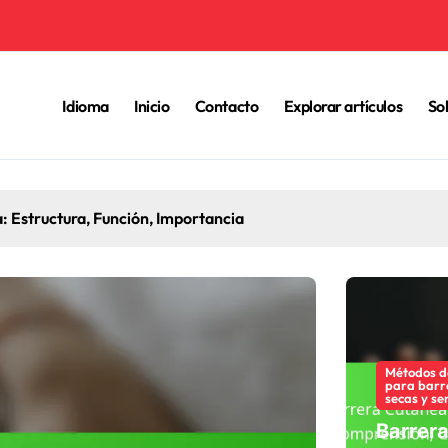
Idioma
Inicio
Contacto
Explorar artículos
So
ión de la Barrera Cutánea: Tipos, Beneficios, Aplicación
Métodos d
para barr
secas y se
Barrer