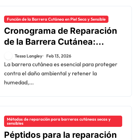
Función de la Barrera Cutánea en Piel Seca y Sensible
Cronograma de Reparación
de la Barrera Cutánea:
Fases, Expectativas,
Tessa Langley
Feb 13, 2026
Consejos
La barrera cutánea es esencial para proteger
contra el daño ambiental y retener la
humedad,...
Métodos de reparación para barreras cutáneas secas y
sensibles
Péptidos para la reparación