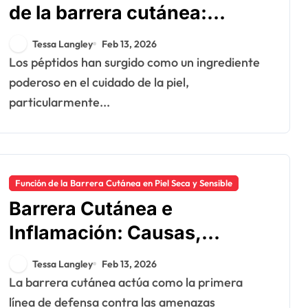
de la barrera cutánea:
función, eficacia, productos
Tessa Langley
Feb 13, 2026
Los péptidos han surgido como un ingrediente
poderoso en el cuidado de la piel,
particularmente...
Función de la Barrera Cutánea en Piel Seca y Sensible
Barrera Cutánea e
Inflamación: Causas,
Efectos, Tratamientos
Tessa Langley
Feb 13, 2026
La barrera cutánea actúa como la primera
línea de defensa contra las amenazas