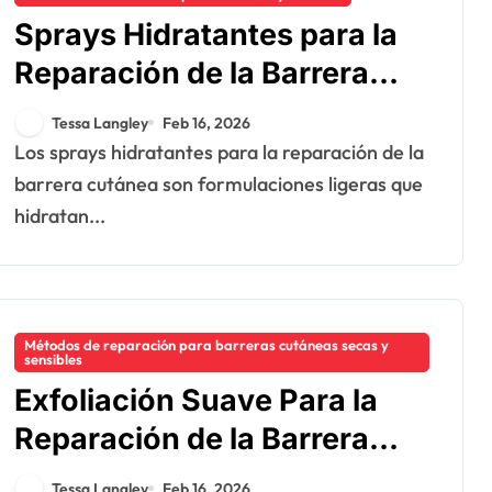
Sprays Hidratantes para la
Reparación de la Barrera
Cutánea: Beneficios, Uso,
Tessa Langley
Feb 16, 2026
Recomendaciones
Los sprays hidratantes para la reparación de la
barrera cutánea son formulaciones ligeras que
hidratan...
Métodos de reparación para barreras cutáneas secas y
sensibles
Exfoliación Suave Para la
Reparación de la Barrera
Cutánea: Métodos,
Tessa Langley
Feb 16, 2026