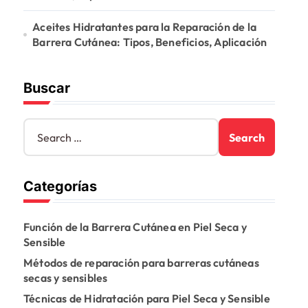
Aceites Hidratantes para la Reparación de la
Barrera Cutánea: Tipos, Beneficios, Aplicación
Buscar
S
e
a
r
Categorías
c
h
f
Función de la Barrera Cutánea en Piel Seca y
o
Sensible
r
:
Métodos de reparación para barreras cutáneas
secas y sensibles
Técnicas de Hidratación para Piel Seca y Sensible