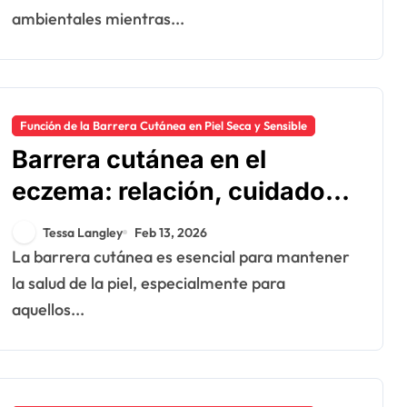
ambientales mientras...
Función de la Barrera Cutánea en Piel Seca y Sensible
Barrera cutánea en el
eczema: relación, cuidado,
prevención
Tessa Langley
Feb 13, 2026
La barrera cutánea es esencial para mantener
la salud de la piel, especialmente para
aquellos...