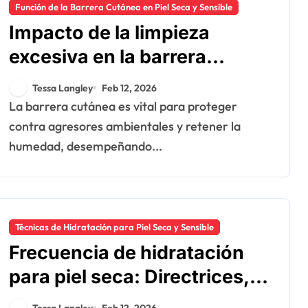
Función de la Barrera Cutánea en Piel Seca y Sensible
Impacto de la limpieza
excesiva en la barrera
cutánea: daño, reparación,
Tessa Langley
Feb 12, 2026
prevención
La barrera cutánea es vital para proteger
contra agresores ambientales y retener la
humedad, desempeñando...
Técnicas de Hidratación para Piel Seca y Sensible
Frecuencia de hidratación
para piel seca: Directrices,
rutinas, recomendaciones
Tessa Langley
Feb 12, 2026